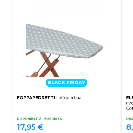
FOPPAPEDRETTI
LaСopertina
EL
riv
Cot
DISPONIBILITÀ IMMEDIATA
DIS
17,95
€
8