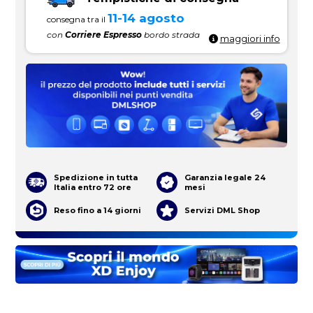
11-14 agosto
consegna tra il
con
Corriere Espresso
bordo strada
maggiori info
Spedizione in tutta
Garanzia legale 24
Italia entro 72 ore
mesi
Reso fino a 14 giorni
Servizi DML Shop