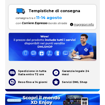
Tempistiche di consegna
11-14 agosto
consegna tra il
con
Corriere Espresso
bordo strada
maggiori info
Spedizione in tutta
Garanzia legale 24
Italia entro 72 ore
mesi
Reso fino a 14 giorni
Servizi DML Shop