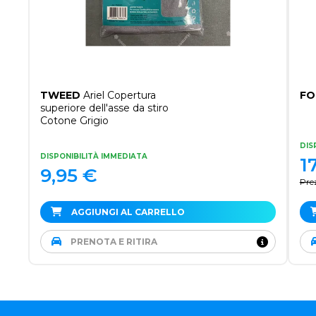
TWEED
Ariel Copertura
FO
superiore dell'asse da stiro
Cotone Grigio
DIS
DISPONIBILITÀ IMMEDIATA
1
9,95
€
Pre
AGGIUNGI AL CARRELLO
PRENOTA E RITIRA