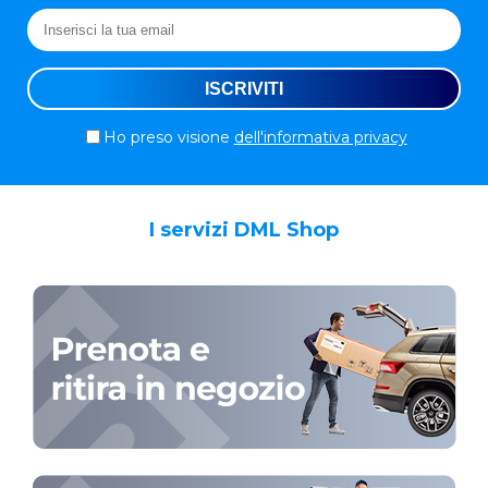
Ho preso visione
dell'informativa privacy
I servizi DML Shop