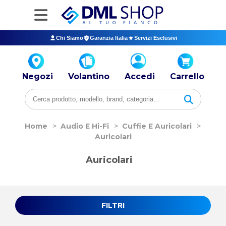
Chi Siamo
Garanzia Italia
Servizi Esclusivi
Negozi
Volantino
Accedi
Carrello
Home
>
Audio E Hi-Fi
>
Cuffie E Auricolari
>
Auricolari
Auricolari
FILTRI