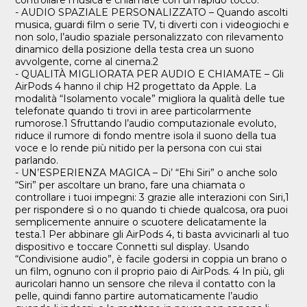
controllare musica e chiamate con un rapido tocco.
- AUDIO SPAZIALE PERSONALIZZATO – Quando ascolti
musica, guardi film o serie TV, ti diverti con i videogiochi e
non solo, l’audio spaziale personalizzato con rilevamento
dinamico della posizione della testa crea un suono
avvolgente, come al cinema.2
- QUALITÀ MIGLIORATA PER AUDIO E CHIAMATE – Gli
AirPods 4 hanno il chip H2 progettato da Apple. La
modalità “Isolamento vocale” migliora la qualità delle tue
telefonate quando ti trovi in aree particolarmente
rumorose.1 Sfruttando l’audio computazionale evoluto,
riduce il rumore di fondo mentre isola il suono della tua
voce e lo rende più nitido per la persona con cui stai
parlando.
- UN’ESPERIENZA MAGICA – Di’ “Ehi Siri” o anche solo
“Siri” per ascoltare un brano, fare una chiamata o
controllare i tuoi impegni: 3 grazie alle interazioni con Siri,1
per rispondere sì o no quando ti chiede qualcosa, ora puoi
semplicemente annuire o scuotere delicatamente la
testa.1 Per abbinare gli AirPods 4, ti basta avvicinarli al tuo
dispositivo e toccare Connetti sul display. Usando
“Condivisione audio”, è facile godersi in coppia un brano o
un film, ognuno con il proprio paio di AirPods. 4 In più, gli
auricolari hanno un sensore che rileva il contatto con la
pelle, quindi fanno partire automaticamente l’audio