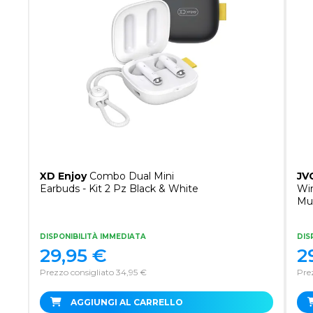
XD Enjoy
Combo Dual Mini
JV
Earbuds - Kit 2 Pz Black & White
Wir
Mus
Ne
DISPONIBILITÀ IMMEDIATA
DIS
29,95
€
2
Prezzo consigliato 34,95 €
Pre
AGGIUNGI AL CARRELLO