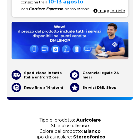
10-13 agosto
consegna tra il
con
Corriere Espresso
bordo strada
maggiori info
Spedizione in tutta
Garanzia legale 24
Italia entro 72 ore
mesi
Reso fino a 14 giorni
Servizi DML Shop
Tipo di prodotto:
Auricolare
Stile d'uso:
In-ear
Colore del prodotto:
Bianco
Tipo di auricolare:
Stereofonico