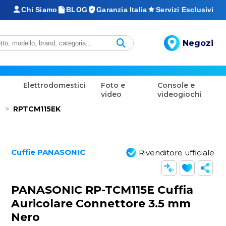
Chi Siamo
BLOG
Garanzia Italia
Servizi Esclusivi
Negozi
Elettrodomestici
Foto e
Console e
video
videogiochi
>
RPTCM115EK
Cuffie PANASONIC
Rivenditore ufficiale
PANASONIC RP-TCM115E Cuffia
Auricolare Connettore 3.5 mm
Nero