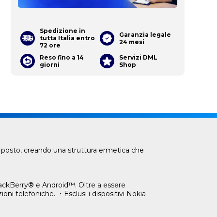
Spedizione in
Garanzia legale
tutta Italia entro
24 mesi
72 ore
Reso fino a 14
Servizi DML
giorni
Shop
io posto, creando una struttura ermetica che
BlackBerry® e Android™. Oltre a essere
oni telefoniche. ・Esclusi i dispositivi Nokia