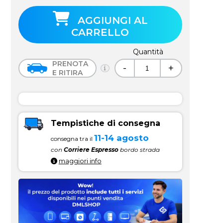
AGGIUNGI AL
CARRELLO
Quantità
PRENOTA
-
+
E RITIRA
Tempistiche di consegna
11-14 agosto
consegna tra il
con
Corriere Espresso
bordo strada
maggiori info