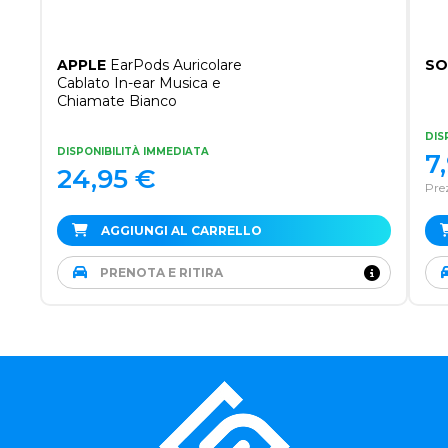
APPLE
EarPods Auricolare
SO
Cablato In-ear Musica e
Chiamate Bianco
DIS
DISPONIBILITÀ IMMEDIATA
7
24,95
€
Prez
AGGIUNGI AL CARRELLO
PRENOTA E RITIRA