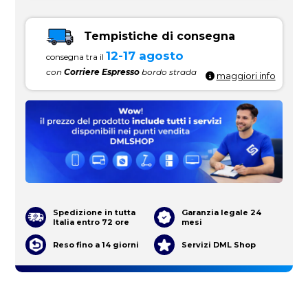
Tempistiche di consegna
12-17 agosto
consegna tra il
con
Corriere Espresso
bordo strada
maggiori info
Spedizione in tutta
Garanzia legale 24
Italia entro 72 ore
mesi
Reso fino a 14 giorni
Servizi DML Shop