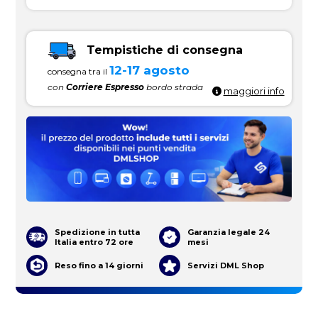
Tempistiche di consegna
12-17 agosto
consegna tra il
con
Corriere Espresso
bordo strada
maggiori info
Spedizione in tutta
Garanzia legale 24
Italia entro 72 ore
mesi
Reso fino a 14 giorni
Servizi DML Shop