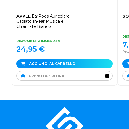
APPLE
EarPods Auricolare
SO
Cablato In-ear Musica e
Chiamate Bianco
DIS
DISPONIBILITÀ IMMEDIATA
7
24,95
€
Prez
AGGIUNGI AL CARRELLO
PRENOTA E RITIRA