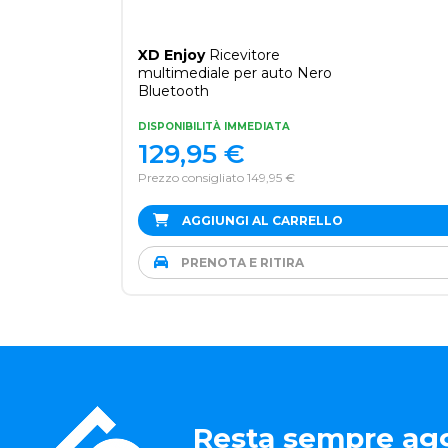
XD Enjoy
Ricevitore
multimediale per auto Nero
Bluetooth
DISPONIBILITÀ IMMEDIATA
129,95
€
Prezzo consigliato 149,95 €
AGGIUNGI AL CARRELLO
PRENOTA E RITIRA
Resta sempre agg