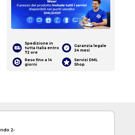
Spedizione in
Garanzia legale
tutta Italia entro
24 mesi
72 ore
Reso fino a 14
Servizi DML
giorni
Shop
ondo 2-