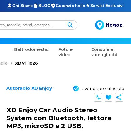
Chi Siamo
BLOG
Garanzia Italia
Servizi Esclusivi
Negozi
Elettrodomestici
Foto e
Console e
video
videogiochi
adio
>
XDVH1026
Autoradio XD Enjoy
Rivenditore ufficiale
XD Enjoy Car Audio Stereo
System con Bluetooth, lettore
MP3, microSD e 2 USB,