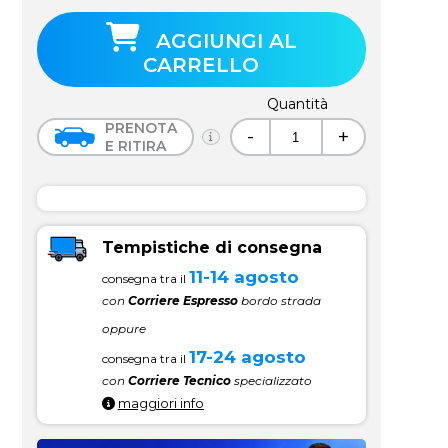
AGGIUNGI AL
CARRELLO
Quantità
PRENOTA
-
+
E RITIRA
Tempistiche di consegna
11-14 agosto
consegna tra il
con
Corriere Espresso
bordo strada
oppure
17-24 agosto
consegna tra il
con
Corriere Tecnico
specializzato
maggiori info