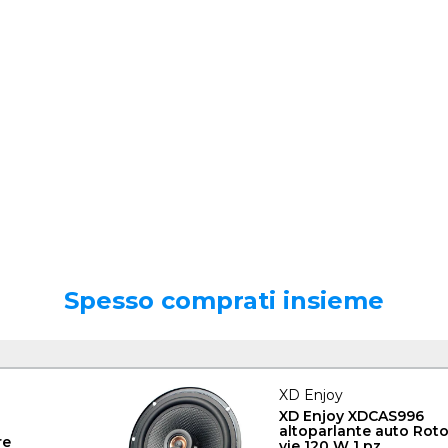
Spesso comprati insieme
XD Enjoy
XD Enjoy XDCAS996
altoparlante auto Rot
re
vie 120 W 1 pz