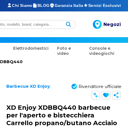
Chi Siamo
BLOG
Garanzia Italia
Servizi Esclusivi
Negozi
Elettrodomestici
Foto e
Console e
video
videogiochi
XDBBQ440
Barbecue XD Enjoy
Rivenditore ufficiale
XD Enjoy XDBBQ440 barbecue
per l'aperto e bistecchiera
Carrello propano/butano Acciaio