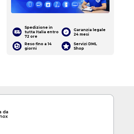
Spedizione in
Garanzia legale
tutta Italia entro
24 mesi
72 ore
Reso fino a 14
Servizi DML
giorni
Shop
a da
inox