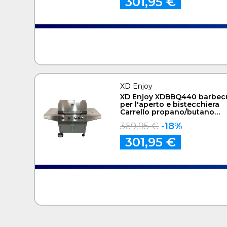
301,95 €
XD Enjoy
XD Enjoy XDBBQ440 barbec
per l'aperto e bistecchiera
Carrello propano/butano
Acciaio inox 15750 W
369,95 €
-18%
301,95 €