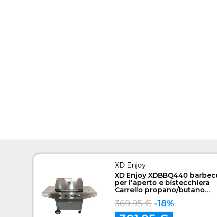
XD Enjoy
XD Enjoy XDBBQ440 barbec
per l'aperto e bistecchiera
Carrello propano/butano
Acciaio inox 15750 W
369,95 €
-18%