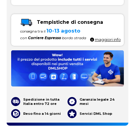
Tempistiche di consegna
10-13 agosto
consegna tra il
con
Corriere Espresso
bordo strada
maggiori info
Spedizione in tutta
Garanzia legale 24
Italia entro 72 ore
mesi
Reso fino a 14 giorni
Servizi DML Shop