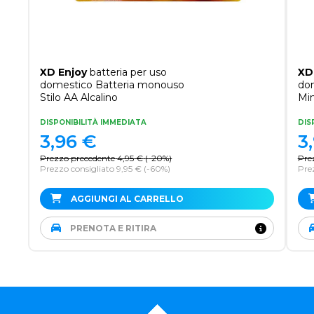
XD Enjoy
batteria per uso
XD
domestico Batteria monouso
do
Stilo AA Alcalino
Min
DISPONIBILITÀ IMMEDIATA
DIS
3,96
€
3
Prezzo precedente
4,95
€
(
-20%
)
Pre
Prezzo consigliato 9,95 €
(-60%)
Prez
AGGIUNGI AL CARRELLO
PRENOTA E RITIRA