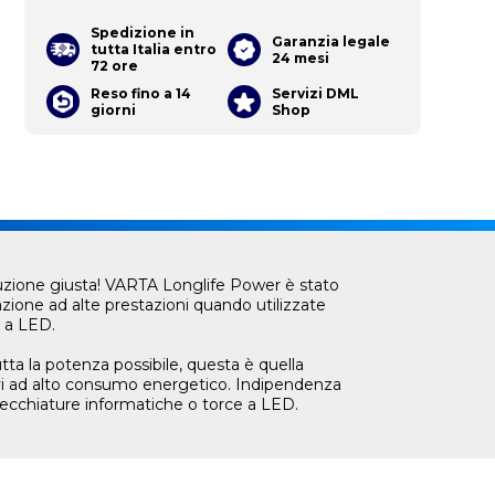
Spedizione in
Garanzia legale
tutta Italia entro
24 mesi
72 ore
Reso fino a 14
Servizi DML
giorni
Shop
oluzione giusta! VARTA Longlife Power è stato
zione ad alte prestazioni quando utilizzate
e a LED.
tta la potenza possibile, questa è quella
ivi ad alto consumo energetico. Indipendenza
arecchiature informatiche o torce a LED.