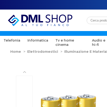
Telefonia
Informatica
Tv e home
Audio e
cinema
hi-fi
Home
>
Elettrodomestici
>
Illuminazione E Material