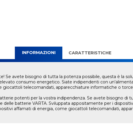
INFORMAZIONI
CARATTERISTICHE
te! Se avete bisogno di tutta la potenza possibile, questa è la s
d elevato consumo energetico. Siate indipendenti con un'alimenta
me giocattoli telecomandati, apparecchiature informatiche o torc
Batterie potenti per la vostra indipendenza. Se avete bisogno di tu
e delle batterie VARTA. Sviluppata appositamente per i disposit
positivi affamati di energia, come giocattoli telecomandati, app