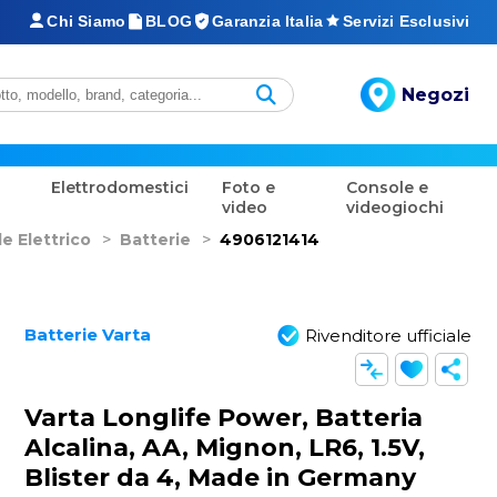
Chi Siamo
BLOG
Garanzia Italia
Servizi Esclusivi
Negozi
Elettrodomestici
Foto e
Console e
video
videogiochi
e Elettrico
>
Batterie
>
4906121414
Batterie Varta
Rivenditore ufficiale
Varta Longlife Power, Batteria
Alcalina, AA, Mignon, LR6, 1.5V,
Blister da 4, Made in Germany