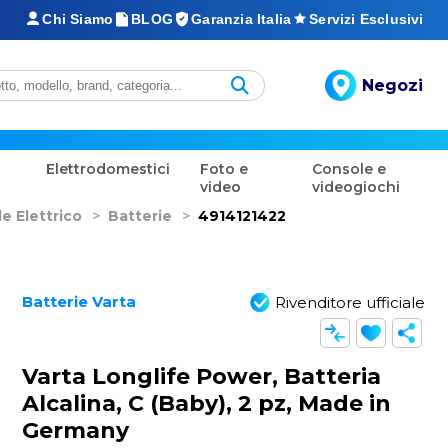
Chi Siamo
BLOG
Garanzia Italia
Servizi Esclusivi
Negozi
Elettrodomestici
Foto e
Console e
video
videogiochi
e Elettrico
>
Batterie
>
4914121422
Batterie Varta
Rivenditore ufficiale
Varta Longlife Power, Batteria
Alcalina, C (Baby), 2 pz, Made in
Germany