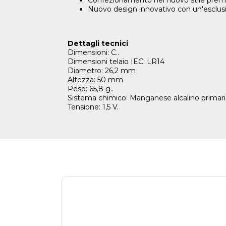
Confezionamento nel nuovo stile premiu
Nuovo design innovativo con un'esclusi
Dettagli tecnici
Dimensioni: C..
Dimensioni telaio IEC: LR14
Diametro: 26,2 mm
Altezza: 50 mm
Peso: 65,8 g..
Sistema chimico: Manganese alcalino primar
Tensione: 1,5 V.