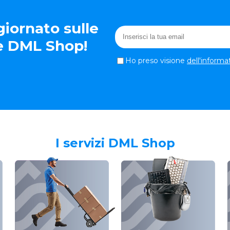
iornato sulle
te DML Shop!
Ho preso visione
dell'informa
I servizi DML Shop