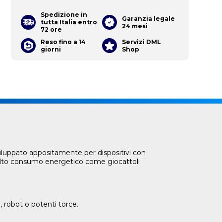
Spedizione in
Garanzia legale
tutta Italia entro
24 mesi
72 ore
Reso fino a 14
Servizi DML
giorni
Shop
viluppato appositamente per dispositivi con
d alto consumo energetico come giocattoli
, robot o potenti torce.