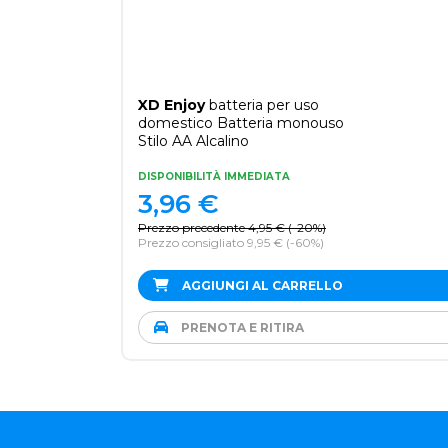
XD Enjoy
batteria per uso
domestico Batteria monouso
Stilo AA Alcalino
DISPONIBILITÀ IMMEDIATA
3,96
€
Prezzo precedente
4,95
€
(
-20%
)
Prezzo consigliato 9,95 €
(-60%)
AGGIUNGI AL CARRELLO
PRENOTA E RITIRA