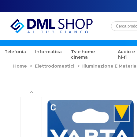
Telefonia
Informatica
Tv e home
Audio e
cinema
hi-fi
Home
>
Elettrodomestici
>
Illuminazione E Material