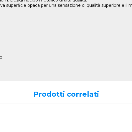
m: Design lucido metallico di alta qualità.
va superficie opaca per una sensazione di qualità superiore e il
io
Prodotti correlati