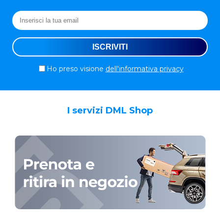
Ho preso visione
dell'informativa privacy
I servizi DML Shop