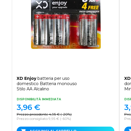
XD Enjoy
batteria per uso
XD
domestico Batteria monouso
do
Stilo AA Alcalino
Min
DISPONIBILITÀ IMMEDIATA
DIS
3,96
€
3
Prezzo precedente
4,95
€
(
-20%
)
Pre
Prezzo consigliato 9,95 €
(-60%)
Prez