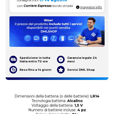
consegna tra il
con
Corriere Espresso
bordo strada
maggiori info
Spedizione in tutta
Garanzia legale 24
Italia entro 72 ore
mesi
Reso fino a 14 giorni
Servizi DML Shop
Dimensioni della batteria (o delle batterie):
LR14
Tecnologia batteria:
Alcalino
Voltaggio della batteria:
1,5 V
Numero di batterie incluse:
4 pz