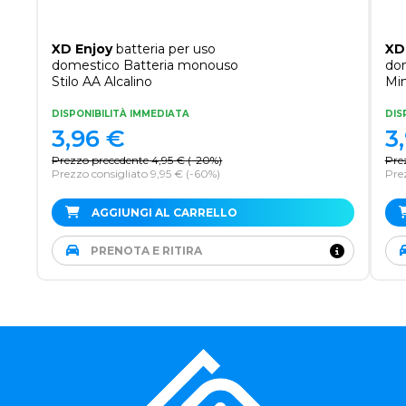
XD Enjoy
batteria per uso
XD
domestico Batteria monouso
do
Stilo AA Alcalino
Min
DISPONIBILITÀ IMMEDIATA
DIS
3,96
€
3
Prezzo precedente
4,95
€
(
-20%
)
Pre
Prezzo consigliato 9,95 €
(-60%)
Prez
AGGIUNGI AL CARRELLO
PRENOTA E RITIRA