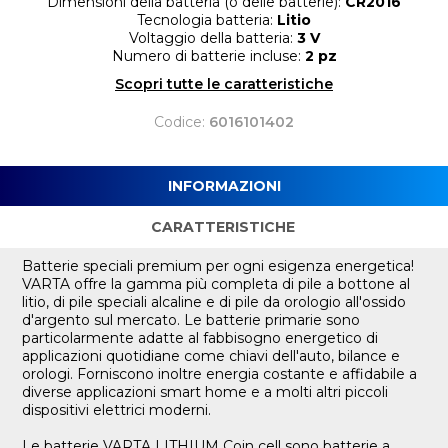
Dimensioni della batteria (o delle batterie):
CR2016
Tecnologia batteria:
Litio
Voltaggio della batteria:
3 V
Numero di batterie incluse:
2 pz
Scopri tutte le caratteristiche
Codice:
6016101402
INFORMAZIONI
CARATTERISTICHE
Batterie speciali premium per ogni esigenza energetica!
VARTA offre la gamma più completa di pile a bottone al
litio, di pile speciali alcaline e di pile da orologio all'ossido
d'argento sul mercato. Le batterie primarie sono
particolarmente adatte al fabbisogno energetico di
applicazioni quotidiane come chiavi dell'auto, bilance e
orologi. Forniscono inoltre energia costante e affidabile a
diverse applicazioni smart home e a molti altri piccoli
dispositivi elettrici moderni.
Le batterie VARTA LITHIUM Coin cell sono batterie a