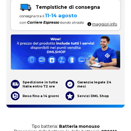
Tempistiche di consegna
11-14 agosto
consegna tra il
con
Corriere Espresso
bordo strada
maggiori info
Spedizione in tutta
Garanzia legale 24
Italia entro 72 ore
mesi
Reso fino a 14 giorni
Servizi DML Shop
Tipo batteria:
Batteria monouso