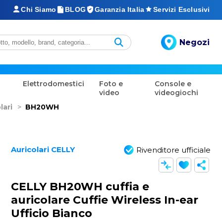
Chi Siamo
BLOG
Garanzia Italia
Servizi Esclusivi
Negozi
Elettrodomestici
Foto e
Console e
video
videogiochi
lari
>
BH20WH
Auricolari CELLY
Rivenditore ufficiale
CELLY BH20WH cuffia e
auricolare Cuffie Wireless In-ear
Ufficio Bianco