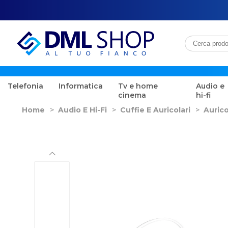
Telefonia
Informatica
Tv e home
Audio e
cinema
hi-fi
Home
>
Audio E Hi-Fi
>
Cuffie E Auricolari
>
Aurico