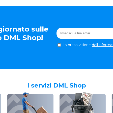
iornato sulle
te DML Shop!
Ho preso visione
dell'informa
I servizi DML Shop