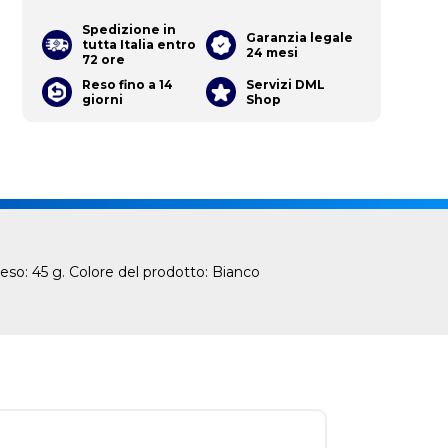
Spedizione in
Garanzia legale
tutta Italia entro
24 mesi
72 ore
Reso fino a 14
Servizi DML
giorni
Shop
eso: 45 g. Colore del prodotto: Bianco