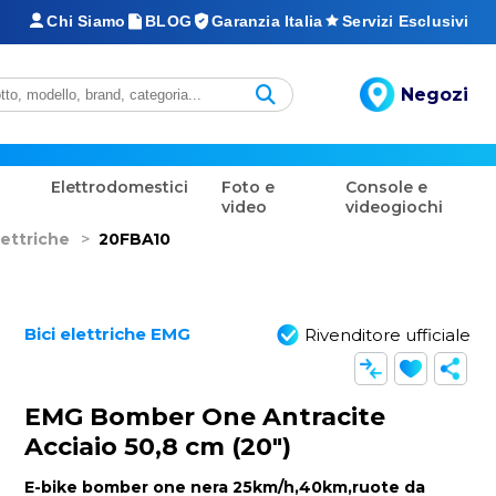
Chi Siamo
BLOG
Garanzia Italia
Servizi Esclusivi
Negozi
Elettrodomestici
Foto e
Console e
video
videogiochi
lettriche
>
20FBA10
Bici elettriche EMG
Rivenditore ufficiale
EMG Bomber One Antracite
Acciaio 50,8 cm (20")
E-bike bomber one nera 25km/h,40km,ruote da