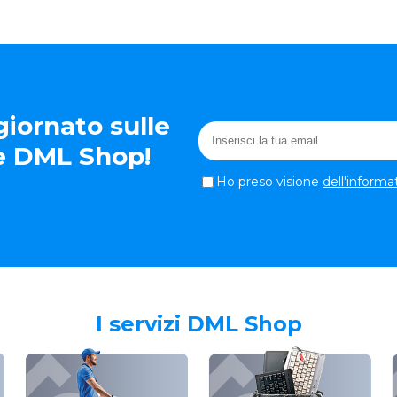
iornato sulle
te DML Shop!
Ho preso visione
dell'informa
I servizi DML Shop