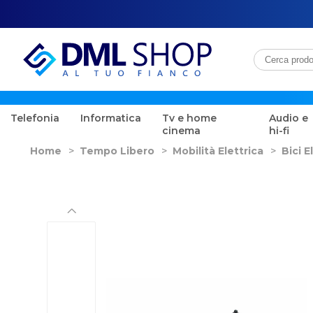
Telefonia
Informatica
Tv e home
Audio e
cinema
hi-fi
Home
>
Tempo Libero
>
Mobilità Elettrica
>
Bici E