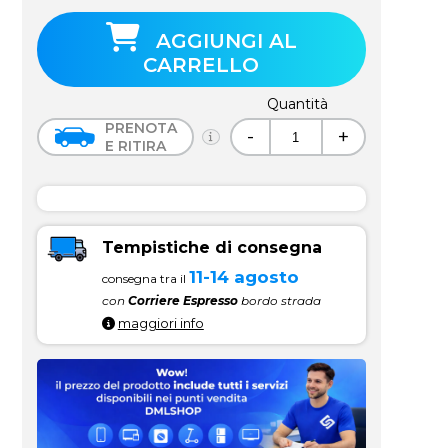
AGGIUNGI AL
CARRELLO
Quantità
PRENOTA
-
+
E RITIRA
Tempistiche di consegna
11-14 agosto
consegna tra il
con
Corriere Espresso
bordo strada
maggiori info