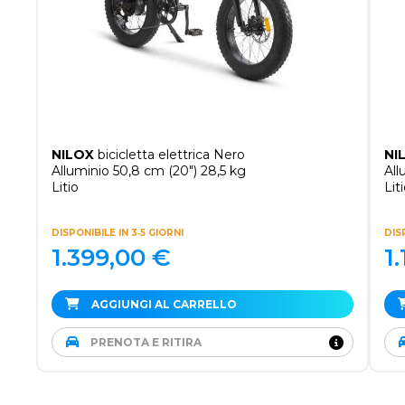
NILOX
bicicletta elettrica Nero
NI
Alluminio 50,8 cm (20") 28,5 kg
All
Litio
Lit
DISPONIBILE IN 3‑5 GIORNI
DIS
1.399,00
€
1
AGGIUNGI AL CARRELLO
PRENOTA E RITIRA