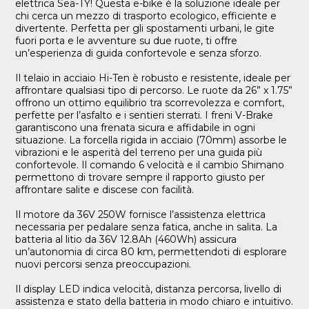
elettrica Sea-TY! Questa e-bike è la soluzione ideale per
chi cerca un mezzo di trasporto ecologico, efficiente e
divertente. Perfetta per gli spostamenti urbani, le gite
fuori porta e le avventure su due ruote, ti offre
un’esperienza di guida confortevole e senza sforzo.
Il telaio in acciaio Hi-Ten è robusto e resistente, ideale per
affrontare qualsiasi tipo di percorso. Le ruote da 26” x 1.75”
offrono un ottimo equilibrio tra scorrevolezza e comfort,
perfette per l’asfalto e i sentieri sterrati. I freni V-Brake
garantiscono una frenata sicura e affidabile in ogni
situazione. La forcella rigida in acciaio (70mm) assorbe le
vibrazioni e le asperità del terreno per una guida più
confortevole. Il comando 6 velocità e il cambio Shimano
permettono di trovare sempre il rapporto giusto per
affrontare salite e discese con facilità.
Il motore da 36V 250W fornisce l’assistenza elettrica
necessaria per pedalare senza fatica, anche in salita. La
batteria al litio da 36V 12.8Ah (460Wh) assicura
un’autonomia di circa 80 km, permettendoti di esplorare
nuovi percorsi senza preoccupazioni.
Il display LED indica velocità, distanza percorsa, livello di
assistenza e stato della batteria in modo chiaro e intuitivo.