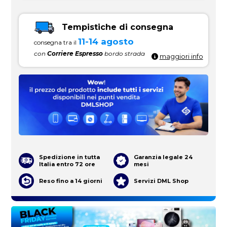
Tempistiche di consegna
11-14 agosto
consegna tra il
con
Corriere Espresso
bordo strada
maggiori info
Spedizione in tutta
Garanzia legale 24
Italia entro 72 ore
mesi
Reso fino a 14 giorni
Servizi DML Shop