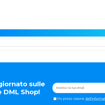
iornato sulle
te DML Shop!
Ho preso visione
dell'informa