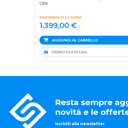
Litio
DISPONIBILE IN 3‑5 GIORNI
1.399,00
€
AGGIUNGI AL CARRELLO
PRENOTA E RITIRA
Resta sempre agg
novità e le offer
Iscriviti alla newsletter