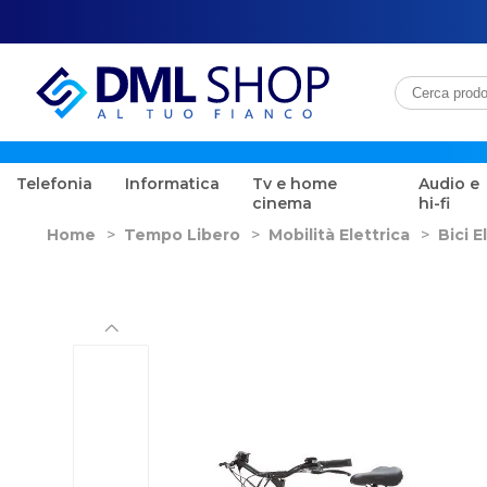
Telefonia
Informatica
Tv e home
Audio e
cinema
hi-fi
Home
>
Tempo Libero
>
Mobilità Elettrica
>
Bici E