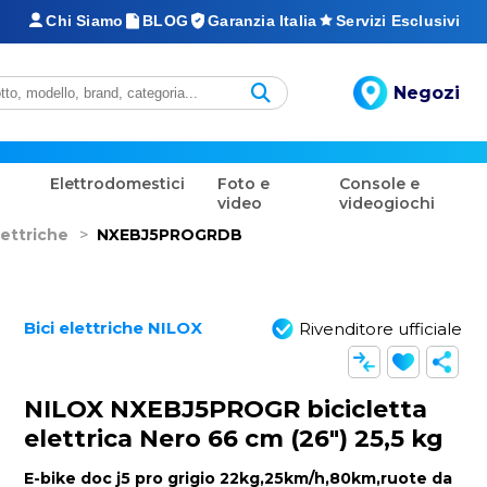
Chi Siamo
BLOG
Garanzia Italia
Servizi Esclusivi
Negozi
Elettrodomestici
Foto e
Console e
video
videogiochi
lettriche
>
NXEBJ5PROGRDB
Bici elettriche NILOX
Rivenditore ufficiale
NILOX NXEBJ5PROGR bicicletta
elettrica Nero 66 cm (26") 25,5 kg
E-bike doc j5 pro grigio 22kg,25km/h,80km,ruote da