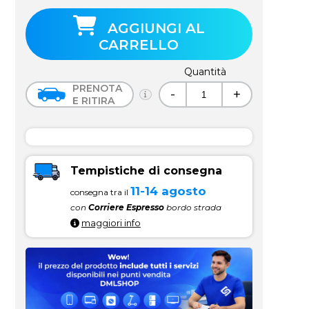
AGGIUNGI AL
CARRELLO
Quantità
PRENOTA
-
+
E RITIRA
Tempistiche di consegna
11-14 agosto
consegna tra il
con
Corriere Espresso
bordo strada
maggiori info