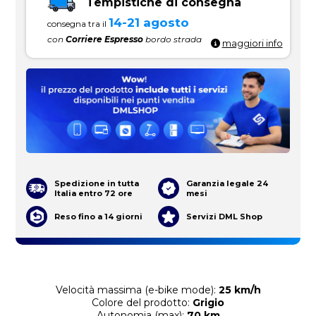
Tempistiche di consegna
14-21 agosto
consegna tra il
con
Corriere Espresso
bordo strada
maggiori info
Spedizione in tutta
Garanzia legale 24
Italia entro 72 ore
mesi
Reso fino a 14 giorni
Servizi DML Shop
Velocità massima (e-bike mode):
25 km/h
Colore del prodotto:
Grigio
Autonomia (max):
70 km