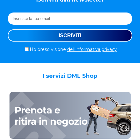
Ho preso visione
dell'informativa privacy
I servizi DML Shop