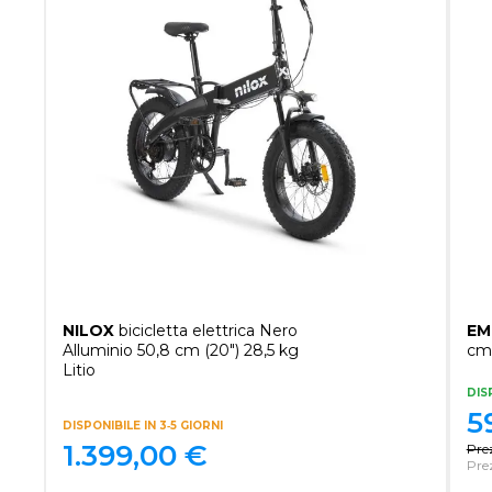
NILOX
bicicletta elettrica Nero
EM
Alluminio 50,8 cm (20") 28,5 kg
cm 
Litio
DIS
5
DISPONIBILE IN 3‑5 GIORNI
1.399,00
€
Pre
Pre