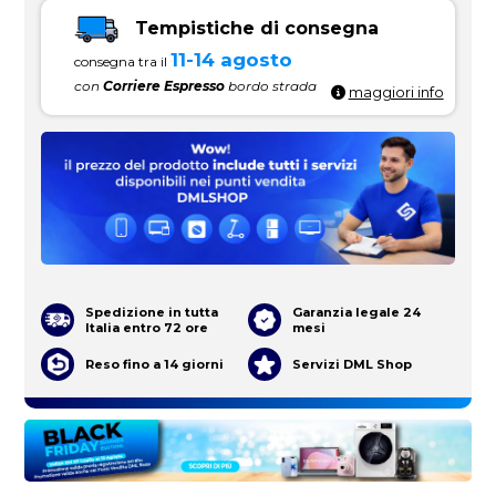
Tempistiche di consegna
11-14 agosto
consegna tra il
con
Corriere Espresso
bordo strada
maggiori info
Spedizione in tutta
Garanzia legale 24
Italia entro 72 ore
mesi
Reso fino a 14 giorni
Servizi DML Shop