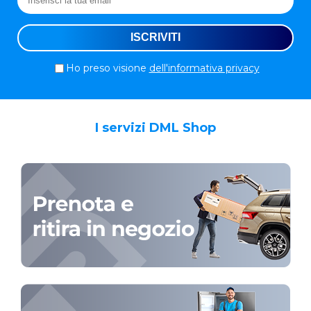
Ho preso visione
dell'informativa privacy
I servizi DML Shop