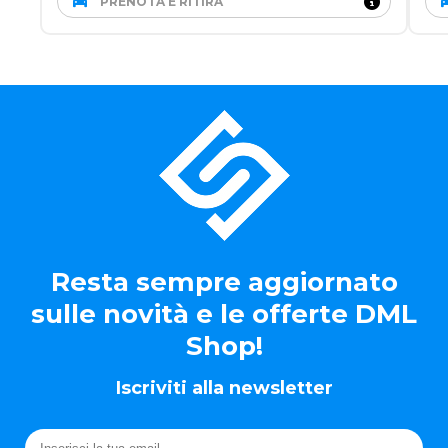
PRENOTA E RITIRA
Resta sempre aggiornato
sulle novità e le offerte DML
Shop!
Iscriviti alla newsletter