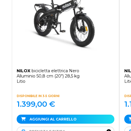
NILOX
bicicletta elettrica Nero
NI
Alluminio 50,8 cm (20") 28,5 kg
All
Litio
Lit
DISPONIBILE IN 3‑5 GIORNI
DIS
1.399,00
€
1
AGGIUNGI AL CARRELLO