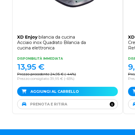
XD Enjoy
bilancia da cucina
XD
Acciaio inox Quadrato Bilancia da
Cre
cucina elettronica
Ret
ele
DISPONIBILITÀ IMMEDIATA
DIS
13,95
€
9
Prezzo precedente
24,95
€
(
-44%
)
Pre
Prezzo consigliato 39,95 €
(-65%)
Prez
AGGIUNGI AL CARRELLO
PRENOTA E RITIRA