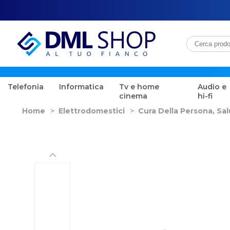
Telefonia
Informatica
Tv e home
Audio e
cinema
hi-fi
Home
>
Elettrodomestici
>
Cura Della Persona, Sa