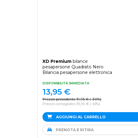
XD Premium
bilance
pesapersone Quadrato Nero
Bilancia pesapersone elettronica
DISPONIBILITÀ IMMEDIATA
13,95
€
Prezzo precedente
19,95
€
(
-30%
)
Prezzo consigliato 35,95 €
(-61%)
AGGIUNGI AL CARRELLO
PRENOTA E RITIRA