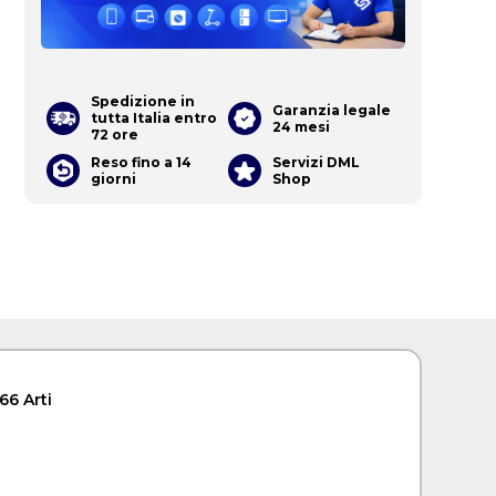
Spedizione in
Garanzia legale
tutta Italia entro
24 mesi
72 ore
Reso fino a 14
Servizi DML
giorni
Shop
66 Arti