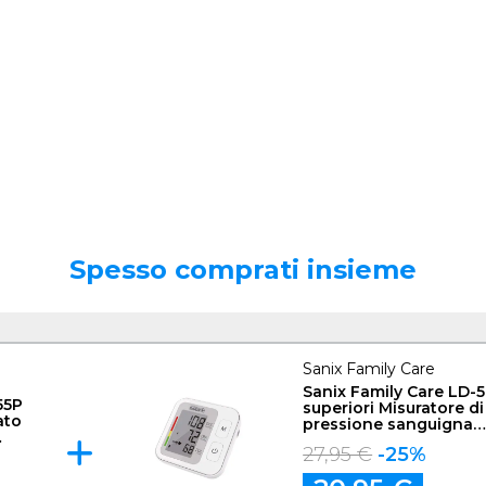
Spesso comprati insieme
Sanix Family Care
Sanix Family Care LD-5
55P
superiori Misuratore di
ato
pressione sanguigna
automatico
27,95 €
-25%