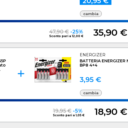
20,95 €
cambia
35,90 €
47,90 €
-25%
Sconto pari a 12,00 €
ENERGIZER
55P
BATTERIA ENERGIZER 
ato
BP8 4+4
3,95 €
cambia
18,90 €
19,95 €
-5%
Sconto pari a 1,05 €