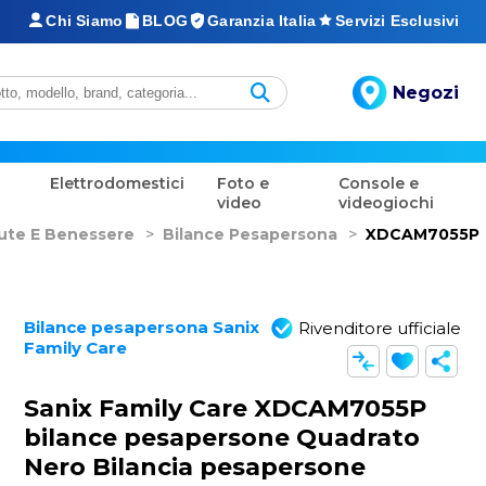
Chi Siamo
BLOG
Garanzia Italia
Servizi Esclusivi
Negozi
Elettrodomestici
Foto e
Console e
video
videogiochi
lute E Benessere
>
Bilance Pesapersona
>
XDCAM7055P
Bilance pesapersona Sanix
Rivenditore ufficiale
Family Care
Sanix Family Care XDCAM7055P
bilance pesapersone Quadrato
Nero Bilancia pesapersone