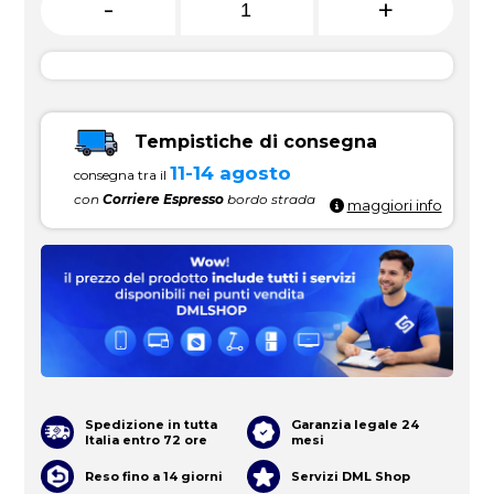
-
+
Tempistiche di consegna
11-14 agosto
consegna tra il
con
Corriere Espresso
bordo strada
maggiori info
Spedizione in tutta
Garanzia legale 24
Italia entro 72 ore
mesi
Reso fino a 14 giorni
Servizi DML Shop