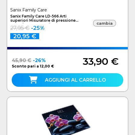
Sanix Family Care
Sanix Family Care LD-566 Arti
superiori Misuratore di pressione
cambia
sanguigna automatico
27,95 €
-25%
20,95 €
33,90 €
45,90 €
-26%
Sconto pari a 12,00 €
AGGIUNGI AL CARRELLO