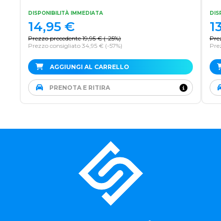
DISPONIBILITÀ IMMEDIATA
DIS
14,95
€
1
Prezzo precedente
19,95
€
(
-25%
)
Pre
Prezzo consigliato 34,95 €
(-57%)
Prez
AGGIUNGI AL CARRELLO
PRENOTA E RITIRA