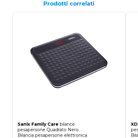
Prodotti correlati
Sanix Family Care
bilance
XD
pesapersone Quadrato Nero
pe
Bilancia pesapersone elettronica
Bil