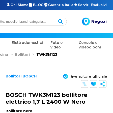
Chi Siamo
BLOG
Garanzia Italia
Servizi Esclusivi
Negozi
Elettrodomestici
Foto e
Console e
video
videogiochi
cina
>
Bollitori
>
TWK3M123
Bollitori BOSCH
Rivenditore ufficiale
BOSCH TWK3M123 bollitore
elettrico 1,7 L 2400 W Nero
Bollitore nero