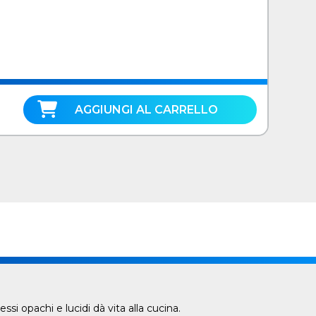
ti,
°,
er
nco
AGGIUNGI AL CARRELLO
si opachi e lucidi dà vita alla cucina.