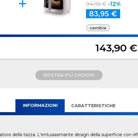
programmi preimposta
94,95 €
-12%
Temperatura fino a 200
Cestello trasparente p
83,95 €
controllo cottura, Bia
cambia
143,90 €
MOSTRA PIÙ OPZIONI
INFORMAZIONI
CARATTERISTICHE
re della tazza. L'entusiasmante design della superficie con rifles