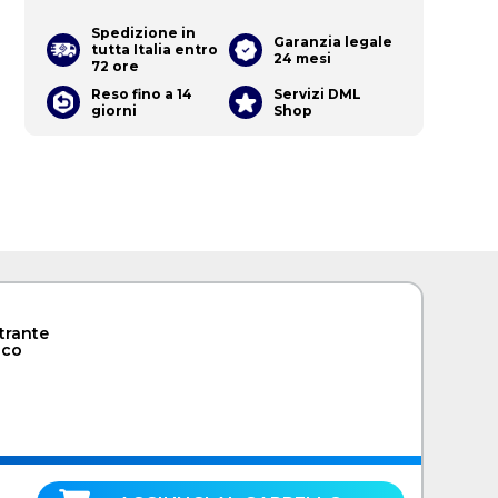
Spedizione in
Garanzia legale
tutta Italia entro
24 mesi
72 ore
Reso fino a 14
Servizi DML
giorni
Shop
ltrante
nco