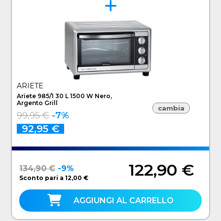
ARIETE
Ariete 985/1 30 L 1500 W Nero,
Argento Grill
cambia
99,95 €
-7%
92,95 €
122,90 €
134,90 €
-9%
Sconto pari a 12,00 €
AGGIUNGI AL CARRELLO