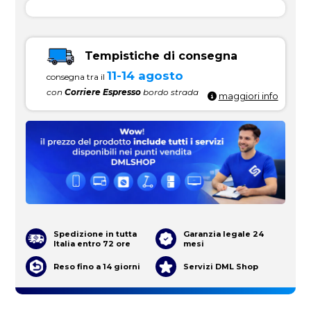
Tempistiche di consegna
11-14 agosto
consegna tra il
con
Corriere Espresso
bordo strada
maggiori info
Spedizione in tutta
Garanzia legale 24
Italia entro 72 ore
mesi
Reso fino a 14 giorni
Servizi DML Shop