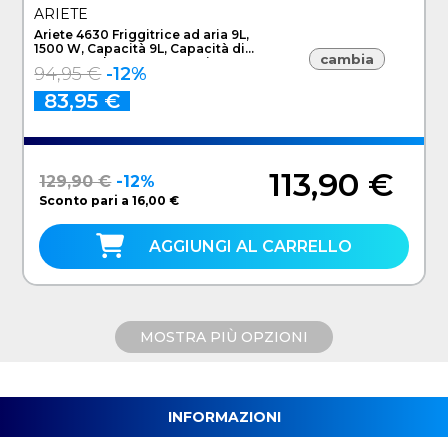
ARIETE
Ariete 4630 Friggitrice ad aria 9L,
1500 W, Capacità 9L, Capacità di
cambia
cottura 3,5kg, 8 programmi
94,95 €
-12%
preimpostati, Temperatura fino a
200°, Cestello trasparente per
83,95 €
controllo cottura, Bianco
113,90 €
129,90 €
-12%
Sconto pari a 16,00 €
AGGIUNGI AL CARRELLO
MOSTRA PIÙ OPZIONI
INFORMAZIONI