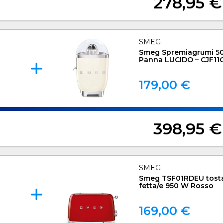
278,95 €
SMEG
Smeg Spremiagrumi 50'
Panna LUCIDO – CJF11
179,00 €
398,95 €
SMEG
Smeg TSF01RDEU tost
fetta/e 950 W Rosso
169,00 €