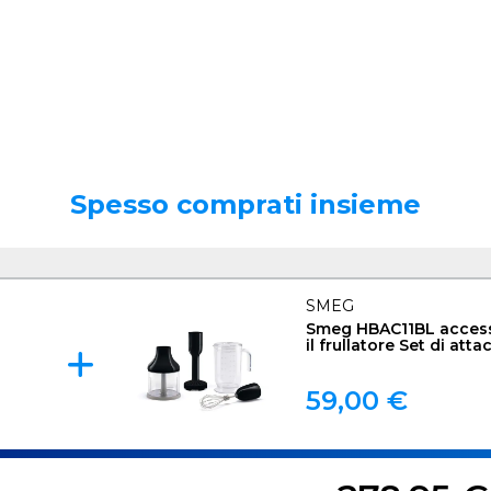
Spesso comprati insieme
SMEG
Smeg HBAC11BL access
il frullatore Set di atta
59,00 €