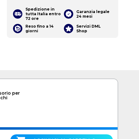
Spedizione in
Garanzia legale
tutta Italia entro
24 mesi
72 ore
Reso fino a 14
Servizi DML
giorni
Shop
orio per
cchi