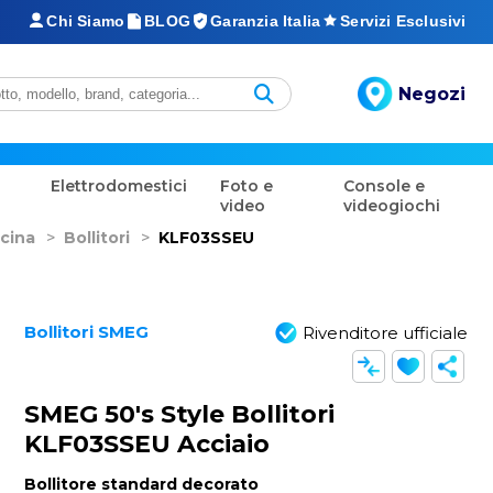
Chi Siamo
BLOG
Garanzia Italia
Servizi Esclusivi
Negozi
Elettrodomestici
Foto e
Console e
video
videogiochi
cina
>
Bollitori
>
KLF03SSEU
Bollitori SMEG
Rivenditore ufficiale
SMEG 50's Style Bollitori
KLF03SSEU Acciaio
Bollitore standard decorato