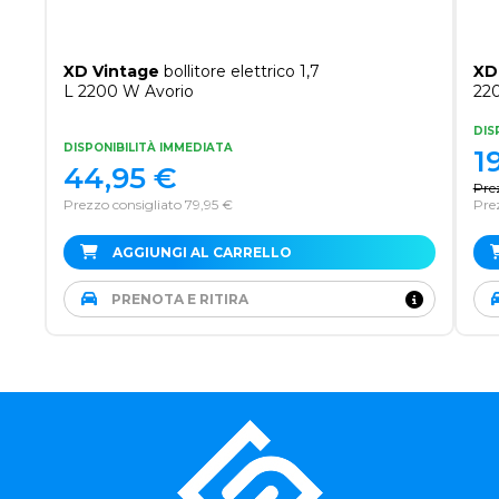
XD Vintage
bollitore elettrico 1,7
XD
L 2200 W Avorio
22
DIS
DISPONIBILITÀ IMMEDIATA
1
44,95
€
Pre
Prezzo consigliato 79,95 €
Pre
AGGIUNGI AL CARRELLO
PRENOTA E RITIRA