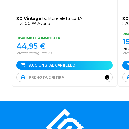
XD Vintage
bollitore elettrico 1,7
XD
L 2200 W Avorio
22
DIS
DISPONIBILITÀ IMMEDIATA
1
44,95
€
Pre
Prezzo consigliato 79,95 €
Pre
AGGIUNGI AL CARRELLO
PRENOTA E RITIRA