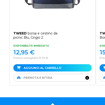
TWEED
borsa e cestino da
TW
picnic Blu, Grigio 2
Bor
DISPONIBILITÀ IMMEDIATA
DIS
12,95
€
1
Prezzo consigliato 19,95 €
Pre
AGGIUNGI AL CARRELLO
PRENOTA E RITIRA