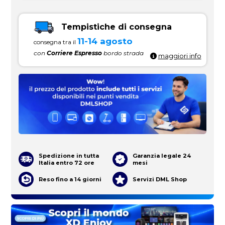
Tempistiche di consegna
11-14 agosto
consegna tra il
con
Corriere Espresso
bordo strada
maggiori info
Spedizione in tutta
Garanzia legale 24
Italia entro 72 ore
mesi
Reso fino a 14 giorni
Servizi DML Shop