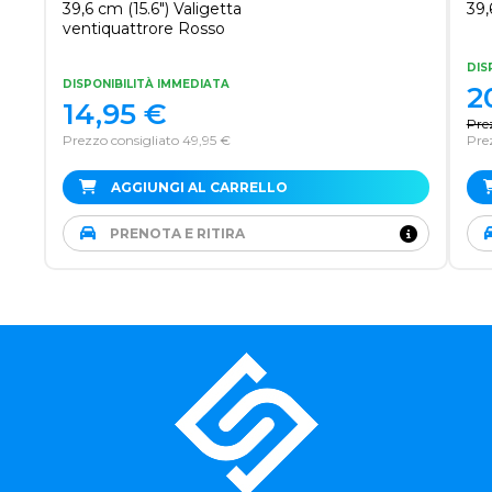
39,6 cm (15.6") Valigetta
39,
ventiquattrore Rosso
DIS
DISPONIBILITÀ IMMEDIATA
2
14,95
€
Pre
Prezzo consigliato 49,95 €
Prez
AGGIUNGI AL CARRELLO
PRENOTA E RITIRA