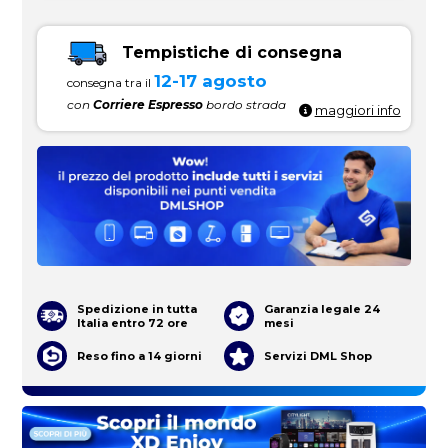
Tempistiche di consegna
12-17 agosto
consegna tra il
con
Corriere Espresso
bordo strada
maggiori info
Spedizione in tutta
Garanzia legale 24
Italia entro 72 ore
mesi
Reso fino a 14 giorni
Servizi DML Shop