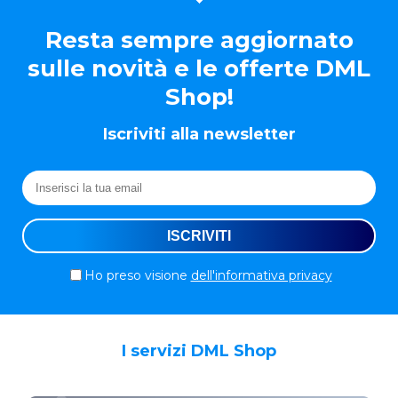
Resta sempre aggiornato
sulle novità e le offerte DML
Shop!
Iscriviti alla newsletter
Ho preso visione
dell'informativa privacy
I servizi DML Shop