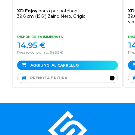
XD Enjoy
borsa per notebook
XD
39,6 cm (15.6") Zaino Nero, Grigio
39,
ven
DISPONIBILITÀ IMMEDIATA
DIS
14,95
€
1
Prezzo consigliato 54,95 €
Pre
AGGIUNGI AL CARRELLO
PRENOTA E RITIRA