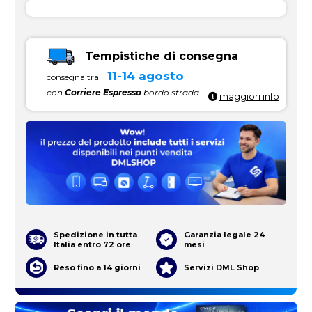
Tempistiche di consegna
11-14 agosto
consegna tra il
con
Corriere Espresso
bordo strada
maggiori info
Spedizione in tutta
Garanzia legale 24
Italia entro 72 ore
mesi
Reso fino a 14 giorni
Servizi DML Shop