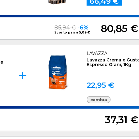
66,49 €
80,85 €
85,94 €
-6%
Sconto pari a 5,09 €
LAVAZZA
Lavazza Crema e Gusto
le
Espresso Grani, 1Kg
22,95 €
cambia
37,31 €