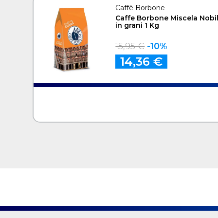
Caffè Borbone
Caffe Borbone Miscela Nobi
in grani 1 Kg
15,95 €
-10%
14,36 €