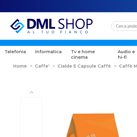
Telefonia
Informatica
Tv e home
Audio e
cinema
hi-fi
Home
>
Caffe'
>
Cialde E Capsule Caffè
>
Caffè M