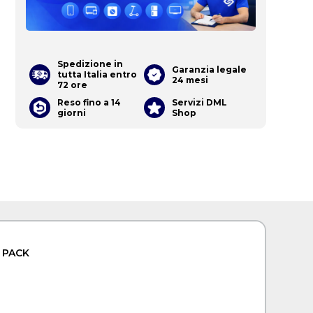
Spedizione in
Garanzia legale
tutta Italia entro
24 mesi
72 ore
Reso fino a 14
Servizi DML
giorni
Shop
i PACK