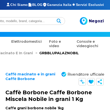
Chi Siamo
BLOG
Garanzia Italia
Servizi Esclusivi
Negozi
Elettrodomestici
Foto e
Console e
video
videogiochi
acinato E In Grani
>
GRBBLUPALAZNOBIL
Caffè macinato e in grani
Rivenditore ufficiale
Caffè Borbone
Caffè Borbone Caffe Borbone
Miscela Nobile in grani 1 Kg
Caffe grani borbone nobile 1kg