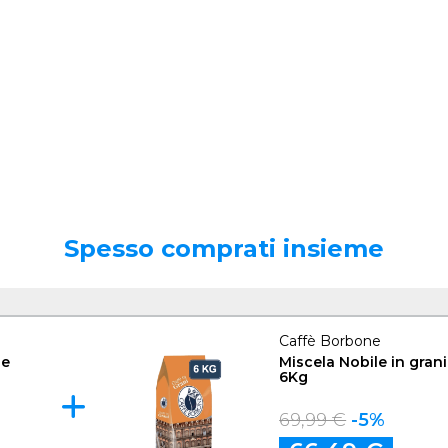
Spesso comprati insieme
Caffè Borbone
le
Miscela Nobile in gran
6Kg
69,99 €
-5%