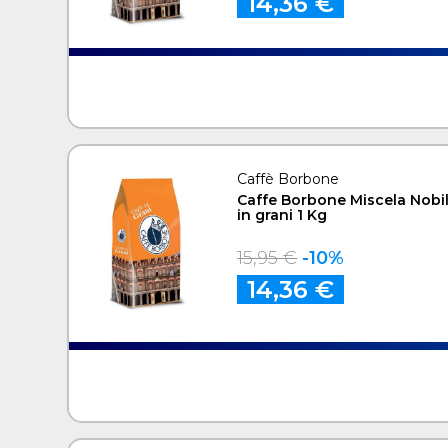
14,36 €
Caffè Borbone
Caffe Borbone Miscela Nobi
in grani 1 Kg
15,95 €
-10%
14,36 €