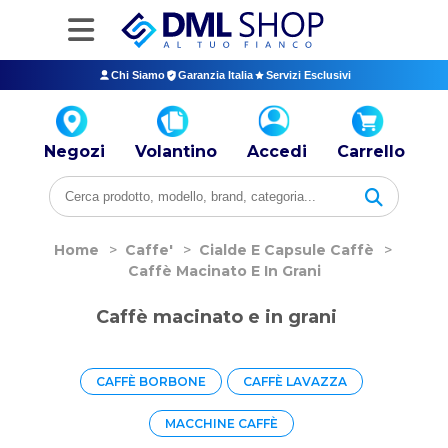
Chi Siamo
Garanzia Italia
Servizi Esclusivi
Negozi
Volantino
Accedi
Carrello
Home
>
Caffe'
>
Cialde E Capsule Caffè
>
Caffè Macinato E In Grani
Caffè macinato e in grani
CAFFÈ BORBONE
CAFFÈ LAVAZZA
MACCHINE CAFFÈ