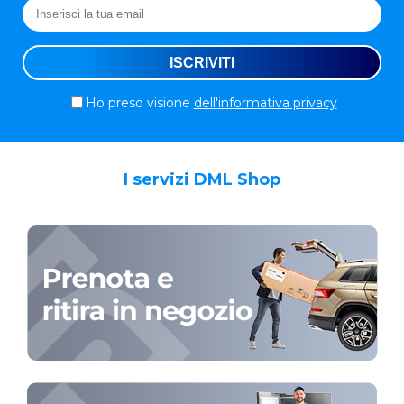
Ho preso visione
dell'informativa privacy
I servizi DML Shop