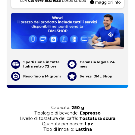
con
Corriere Espresso
bordo strada
maggiori info
Spedizione in tutta
Garanzia legale 24
Italia entro 72 ore
mesi
Reso fino a 14 giorni
Servizi DML Shop
Capacità:
250 g
Tipologie di bevande:
Espresso
Livello di tostatura del caffè:
Tostatura scura
Quantità per pacco:
1 pz
Tipo di imballo:
Lattina