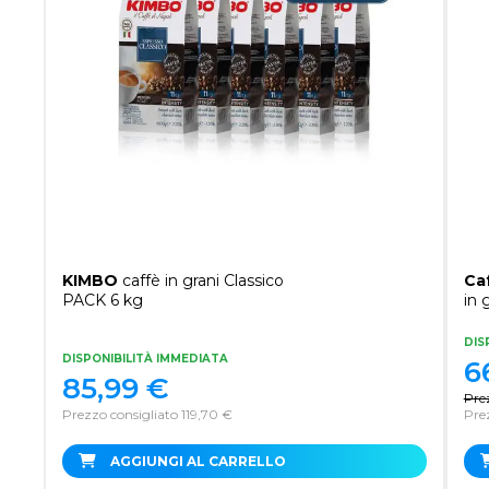
KIMBO
caffè in grani Classico
Ca
PACK 6 kg
in 
DIS
DISPONIBILITÀ IMMEDIATA
6
85,99
€
Pre
Prezzo consigliato 119,70 €
Pre
AGGIUNGI AL CARRELLO