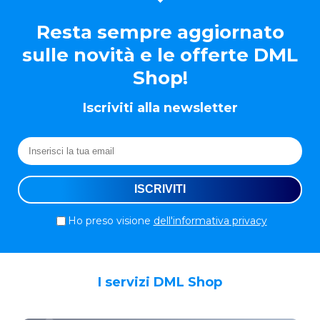
Resta sempre aggiornato
sulle novità e le offerte DML
Shop!
Iscriviti alla newsletter
Ho preso visione
dell'informativa privacy
I servizi DML Shop