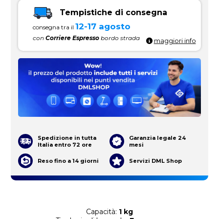
Tempistiche di consegna
12-17 agosto
consegna tra il
con
Corriere Espresso
bordo strada
maggiori info
Spedizione in tutta
Garanzia legale 24
Italia entro 72 ore
mesi
Reso fino a 14 giorni
Servizi DML Shop
Capacità:
1 kg