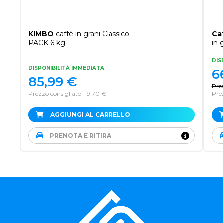
KIMBO
caffè in grani Classico
Ca
PACK 6 kg
in 
DIS
DISPONIBILITÀ IMMEDIATA
6
85,99
€
Pre
Prezzo consigliato 119,70 €
Pre
AGGIUNGI AL CARRELLO
PRENOTA E RITIRA