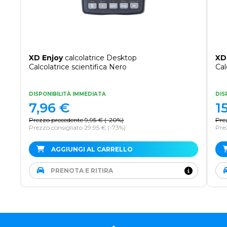
XD Enjoy
calcolatrice Desktop
XD
Calcolatrice scientifica Nero
Cal
DISPONIBILITÀ IMMEDIATA
DIS
7,96
€
1
Prezzo precedente
9,95
€
(
-20%
)
Pre
Prezzo consigliato 29,95 €
(-73%)
Pre
AGGIUNGI AL CARRELLO
PRENOTA E RITIRA