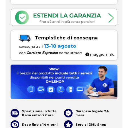
Tempistiche di consegna
13-18 agosto
consegna tra il
con
Corriere Espresso
bordo strada
maggiori info
Spedizione in tutta
Garanzia legale 24
Italia entro 72 ore
mesi
Reso fino a 14 giorni
Servizi DML Shop