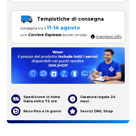
Tempistiche di consegna
11-14 agosto
consegna tra il
con
Corriere Espresso
bordo strada
maggiori info
Spedizione in tutta
Garanzia legale 24
Italia entro 72 ore
mesi
Reso fino a 14 giorni
Servizi DML Shop