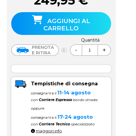
249,95
€
AGGIUNGI AL
CARRELLO
Quantità
PRENOTA
-
+
E RITIRA
Tempistiche di consegna
11-14 agosto
consegna tra il
con
Corriere Espresso
bordo strada
oppure
17-24 agosto
consegna tra il
con
Corriere Tecnico
specializzato
maggiori info