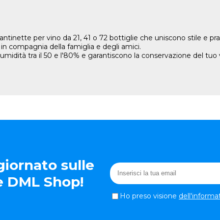
nette per vino da 21, 41 o 72 bottiglie che uniscono stile e prati
 in compagnia della famiglia e degli amici.
 umidità tra il 50 e l'80% e garantiscono la conservazione del t
iornato sulle
te DML Shop!
Ho preso visione
dell'informa