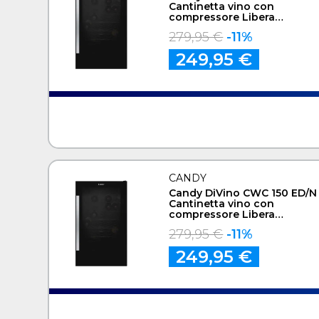
Cantinetta vino con
compressore Libera
installazione Nero 41
279,95 €
-11%
bottiglia/bottiglie
249,95 €
CANDY
Candy DiVino CWC 150 ED/N
Cantinetta vino con
compressore Libera
installazione Nero 41
279,95 €
-11%
bottiglia/bottiglie
249,95 €