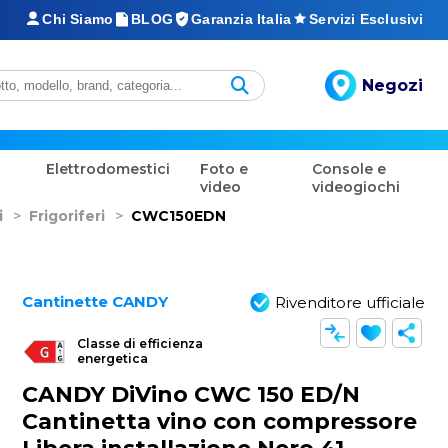
Chi Siamo
BLOG
Garanzia Italia
Servizi Esclusivi
Negozi
Elettrodomestici
Foto e
Console e
video
videogiochi
i
>
Frigoriferi
>
CWC150EDN
Cantinette CANDY
Rivenditore ufficiale
Classe di efficienza
energetica
CANDY DiVino CWC 150 ED/N
Cantinetta vino con compressore