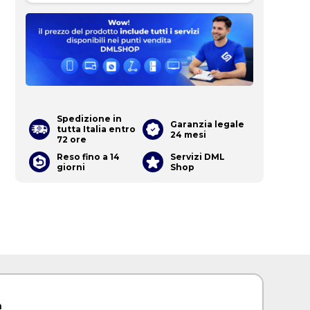
Spedizione in
Garanzia legale
tutta Italia entro
24 mesi
72 ore
Reso fino a 14
Servizi DML
giorni
Shop
a