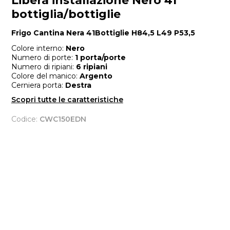
Libera installazione Nero 41
bottiglia/bottiglie
Frigo Cantina Nera 41Bottiglie H84,5 L49 P53,5
Colore interno:
Nero
Numero di porte:
1 porta/porte
Numero di ripiani:
6 ripiani
Colore del manico:
Argento
Cerniera porta:
Destra
Scopri tutte le caratteristiche
Codice:
CWC150EDN