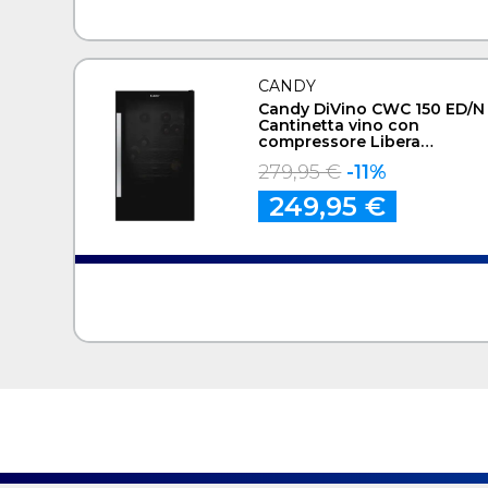
CANDY
Candy DiVino CWC 150 ED/N
Cantinetta vino con
compressore Libera
installazione Nero 41
279,95 €
-11%
bottiglia/bottiglie
249,95 €