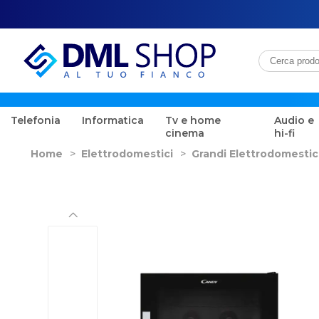
Telefonia
Informatica
Tv e home
Audio e
cinema
hi-fi
Home
>
Elettrodomestici
>
Grandi Elettrodomestic