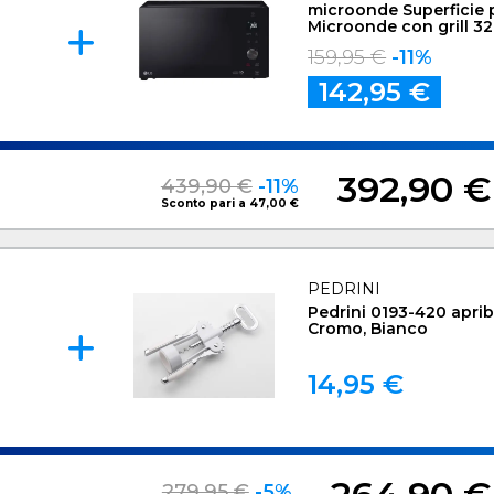
microonde Superficie 
Microonde con grill 32
W Nero
159,95 €
-11%
142,95 €
392,90 €
439,90 €
-11%
Sconto pari a 47,00 €
PEDRINI
Pedrini 0193-420 aprib
Cromo, Bianco
14,95 €
279,95 €
-5%