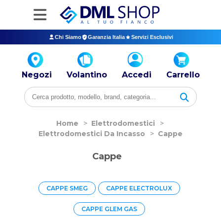
Chi Siamo
Garanzia Italia
Servizi Esclusivi
Negozi
Volantino
Accedi
Carrello
Home
>
Elettrodomestici
>
Elettrodomestici Da Incasso
>
Cappe
Cappe
CAPPE SMEG
CAPPE ELECTROLUX
CAPPE GLEM GAS