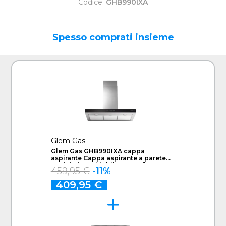
Codice:
GHB990IXA
Spesso comprati insieme
Glem Gas
Glem Gas GHB990IXA cappa
aspirante Cappa aspirante a parete
Acciaio inossidabile 679 m³/h A
459,95 €
-11%
409,95 €