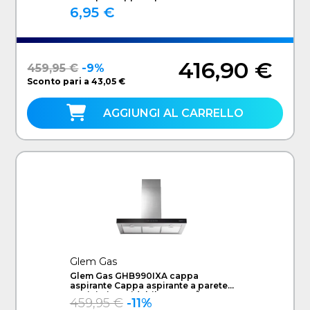
6,95 €
416,90 €
459,95 €
-9%
Sconto pari a 43,05 €
AGGIUNGI AL CARRELLO
Glem Gas
Glem Gas GHB990IXA cappa
aspirante Cappa aspirante a parete
Acciaio inossidabile 679 m³/h A
459,95 €
-11%