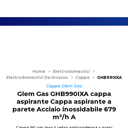
Home
>
Elettrodomestici
>
Elettrodomestici Da Incasso
>
Cappe
>
GHB990IXA
Cappe Glem Gas
Glem Gas GHB990IXA cappa
aspirante Cappa aspirante a
parete Acciaio inossidabile 679
m³/h A
Cappa 90 cm inox t vetro anticondensa x piani