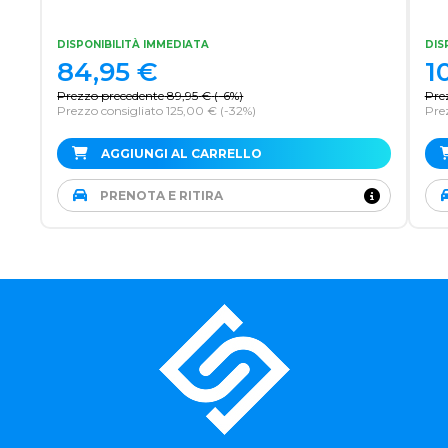
DISPONIBILITÀ IMMEDIATA
DIS
84,95
€
1
Prezzo precedente
89,95
€
(
-6%
)
Pre
Prezzo consigliato 125,00 €
(-32%)
Pre
AGGIUNGI AL CARRELLO
PRENOTA E RITIRA