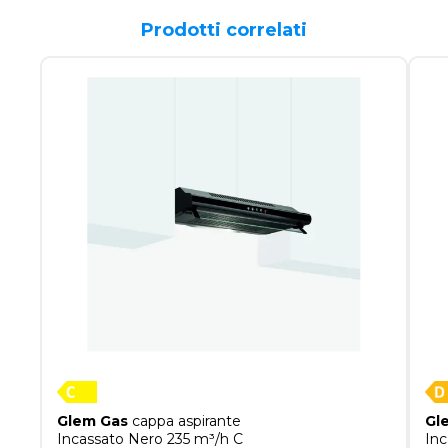
Prodotti correlati
Glem Gas
cappa aspirante
Gl
Incassato Nero 235 m³/h C
Inc