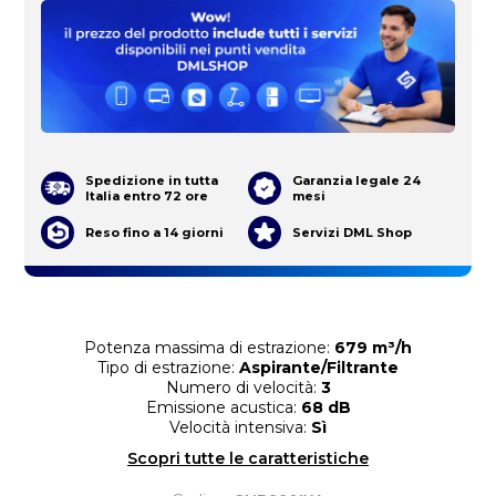
Spedizione in tutta
Garanzia legale 24
Italia entro 72 ore
mesi
Reso fino a 14 giorni
Servizi DML Shop
Potenza massima di estrazione:
679 m³/h
Tipo di estrazione:
Aspirante/Filtrante
Numero di velocità:
3
Emissione acustica:
68 dB
Velocità intensiva:
Sì
Scopri tutte le caratteristiche