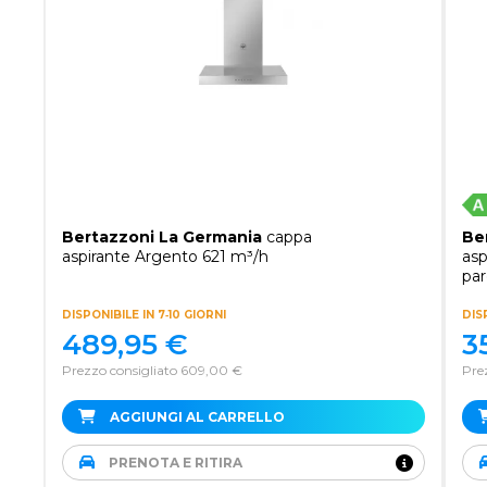
Bertazzoni La Germania
cappa
Be
aspirante Argento 621 m³/h
asp
par
DISPONIBILE IN 7‑10 GIORNI
DISP
489,95
€
3
Prezzo consigliato 609,00 €
Pre
AGGIUNGI AL CARRELLO
PRENOTA E RITIRA