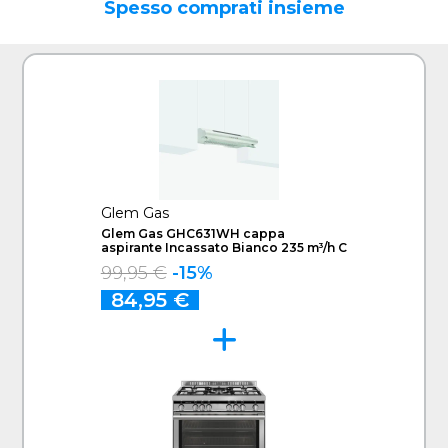
Spesso comprati insieme
Glem Gas
Glem Gas GHC631WH cappa
aspirante Incassato Bianco 235 m³/h C
99,95 €
-15%
84,95 €