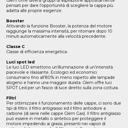
Glem offre diversi gruppi di aspirazione appositamente
pensati per dare l’opportunità di scegliere la cappa più
adatta alle proprie esigenze.
Booster
Attivando la funzione Booster, la potenza del motore
raggiunge la massima intensità, per ritornare dopo 10
minuti automaticamente alla velocità precedente.
Classe C
Classe di efficienza energetica.
Luci spot led
Le luci LED emettono un’illuminazione di un’intensità
piacevole e rilassante. Ecologici ed economici
consumano fino all’80% in meno rispetto alle lampade
alogeno e hanno una maggior durata. Glem offre luci
SPOT Led per un fascio di luce diretto sulla zona cottura.
Filtri
Per ottimizzare il funzionamento delle cappe, ci sono due
tipi di filtro: il filtro antigrasso ed il filtro antiodore a
carbone (di serie nelle cappe Glem Gas). Il filtro antigrasso
può essere in metallo o sintetico per proteggere il
motore impedendo ai grassi, presenti nei vapori di