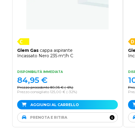
Glem Gas
cappa aspirante
Gl
Incassato Nero 235 m³/h C
Inc
DISPONIBILITÀ IMMEDIATA
DIS
84,95
€
1
Prezzo precedente
89,95
€
(
-6%
)
Pre
Prezzo consigliato 125,00 €
(-32%)
Pre
AGGIUNGI AL CARRELLO
PRENOTA E RITIRA