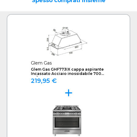
Spesso comprati insieme
Glem Gas
Glem Gas GHF773IX cappa aspirante
Incassato Acciaio inossidabile 700
m³/h C
219,95 €