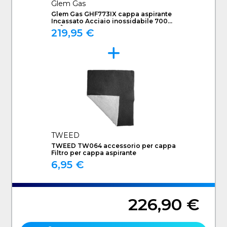
Glem Gas
Glem Gas GHF773IX cappa aspirante
Incassato Acciaio inossidabile 700
m³/h C
219,95 €
TWEED
TWEED TW064 accessorio per cappa
Filtro per cappa aspirante
6,95 €
226,90 €