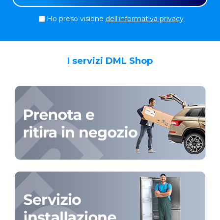
Ho preso visione
dell'informativa privacy
I servizi DML Shop