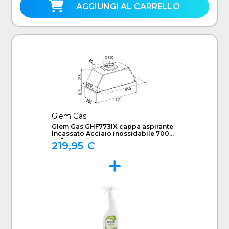
AGGIUNGI AL CARRELLO
Glem Gas
Glem Gas GHF773IX cappa aspirante
Incassato Acciaio inossidabile 700
m³/h C
219,95 €