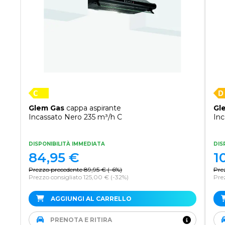
Glem Gas
cappa aspirante
Gl
Incassato Nero 235 m³/h C
Inc
DISPONIBILITÀ IMMEDIATA
DIS
84,95
€
1
Prezzo precedente
89,95
€
(
-6%
)
Pre
Prezzo consigliato 125,00 €
(-32%)
Pre
AGGIUNGI AL CARRELLO
PRENOTA E RITIRA