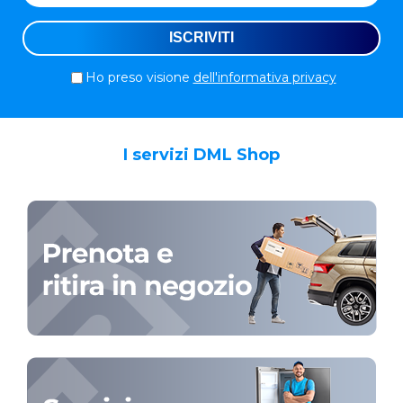
Ho preso visione
dell'informativa privacy
I servizi DML Shop