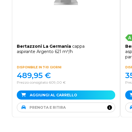
Bertazzoni La Germania
cappa
Be
aspirante Argento 621 m³/h
asp
par
DISPONIBILE IN 7‑10 GIORNI
DISP
489,95
€
3
Prezzo consigliato 609,00 €
Pre
AGGIUNGI AL CARRELLO
PRENOTA E RITIRA