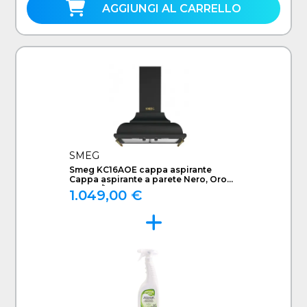
AGGIUNGI AL CARRELLO
SMEG
Smeg KC16AOE cappa aspirante
Cappa aspirante a parete Nero, Oro
788 m³/h A
1.049,00 €