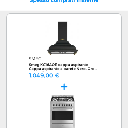
Spesso comprati insieme
SMEG
Smeg KC16AOE cappa aspirante
Cappa aspirante a parete Nero, Oro
788 m³/h A
1.049,00 €