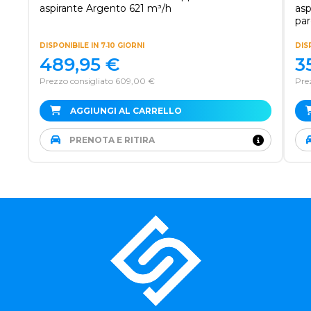
aspirante Argento 621 m³/h
asp
par
DISPONIBILE IN 7‑10 GIORNI
DISP
489,95
€
3
Prezzo consigliato 609,00 €
Pre
AGGIUNGI AL CARRELLO
PRENOTA E RITIRA