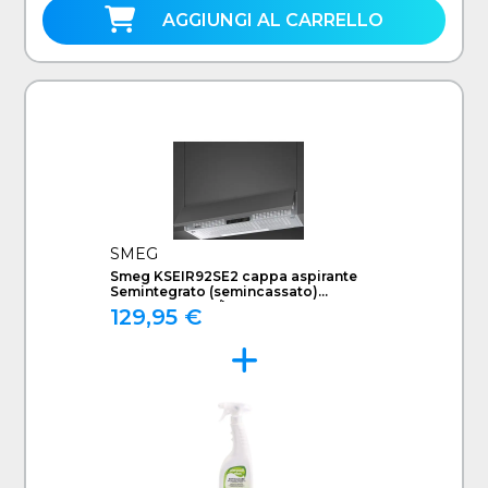
AGGIUNGI AL CARRELLO
SMEG
Smeg KSEIR92SE2 cappa aspirante
Semintegrato (semincassato)
Argento 225 m³/h D
129,95 €