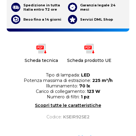
Spedizione in tutta
Garanzia legale 24
Italia entro 72 ore
mesi
Reso fino a 14 giorni
Servizi DML Shop
Scheda tecnica
Scheda prodotto UE
Tipo di lampada:
LED
Potenza massima di estrazione:
225 m³/h
Illuminamento:
70 lx
Carico di collegamento:
123 W
Numero di filtri:
1 pz
Scopri tutte le caratteristiche
Codice:
KSEIR92SE2