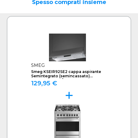
Spesso comprati insieme
SMEG
Smeg KSEIR92SE2 cappa aspirante
Semintegrato (semincassato)
Argento 225 m³/h D
129,95 €