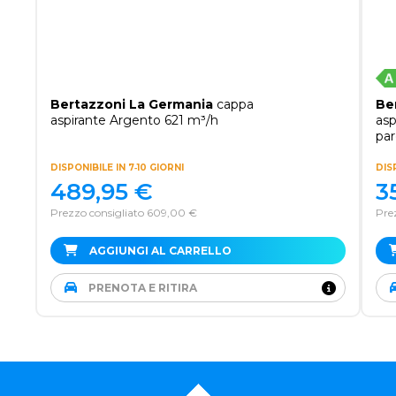
Bertazzoni La Germania
cappa
Be
aspirante Argento 621 m³/h
asp
par
DISPONIBILE IN 7‑10 GIORNI
DISP
489,95
€
3
Prezzo consigliato 609,00 €
Pre
AGGIUNGI AL CARRELLO
PRENOTA E RITIRA