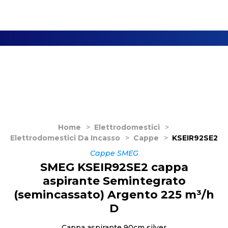
Home
>
Elettrodomestici
>
Elettrodomestici Da Incasso
>
Cappe
>
KSEIR92SE2
Cappe SMEG
SMEG KSEIR92SE2 cappa
aspirante Semintegrato
(semincassato) Argento 225 m³/h
D
Cappa aspirante 90cm silver