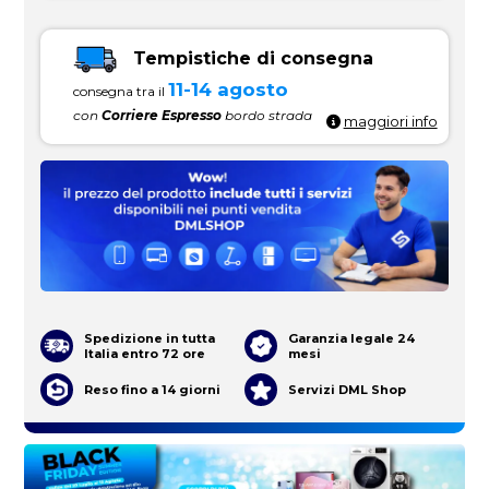
Tempistiche di consegna
11-14 agosto
consegna tra il
con
Corriere Espresso
bordo strada
maggiori info
Spedizione in tutta
Garanzia legale 24
Italia entro 72 ore
mesi
Reso fino a 14 giorni
Servizi DML Shop