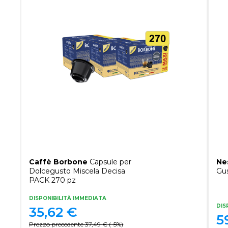
Caffè Borbone
Capsule per
Ne
Dolcegusto Miscela Decisa
Gus
PACK 270 pz
DISPONIBILITÀ IMMEDIATA
DIS
35,62
€
5
Prezzo precedente
37,49
€
(
-5%
)