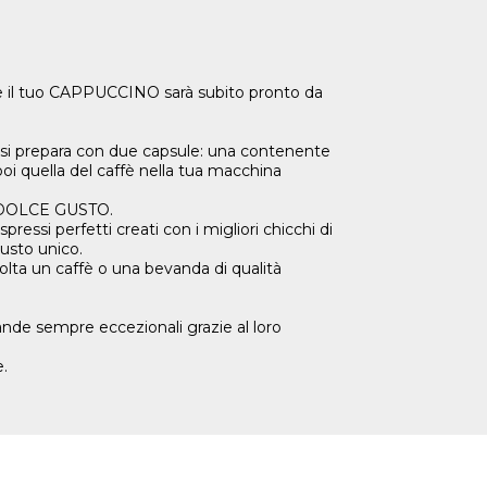
 e il tuo CAPPUCCINO sarà subito pronto da
si prepara con due capsule: una contenente
poi quella del caffè nella tua macchina
FÉ DOLCE GUSTO.
pressi perfetti creati con i migliori chicchi di
gusto unico.
olta un caffè o una bevanda di qualità
nde sempre eccezionali grazie al loro
e.