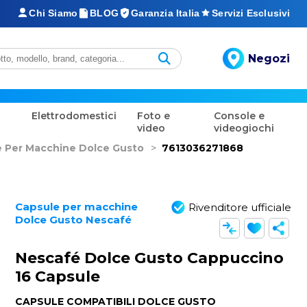
Chi Siamo
BLOG
Garanzia Italia
Servizi Esclusivi
Negozi
Elettrodomestici
Foto e
Console e
video
videogiochi
 Per Macchine Dolce Gusto
>
7613036271868
Capsule per macchine
Rivenditore ufficiale
Dolce Gusto Nescafé
Nescafé Dolce Gusto Cappuccino
16 Capsule
CAPSULE COMPATIBILI DOLCE GUSTO