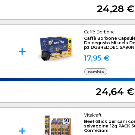
24,28 €
Caffè Borbone
Caffè Borbone Capsul
Dolcegusto Miscela De
pz DGBREDDECISA90N
17,95 €
cambia
24,64 €
Vitakraft
Beef-Stick per cani co
selvaggina 12g PACK 5
Confezioni