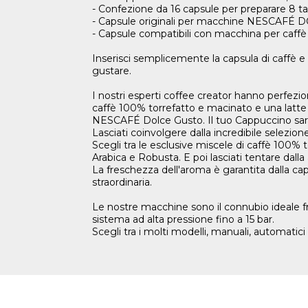
- Confezione da 16 capsule per preparar
- Capsule originali per macchine NESCAFÉ
- Capsule compatibili con macchina per ca
Inserisci semplicemente la capsula di caffè
gustare.
I nostri esperti coffee creator hanno perf
caffè 100% torrefatto e macinato e una latte i
NESCAFÉ Dolce Gusto. Il tuo Cappuccino sarà
Lasciati coinvolgere dalla incredibile sele
Scegli tra le esclusive miscele di caffè 100% to
Arabica e Robusta. E poi lasciati tentare dall
La freschezza dell'aroma è garantita dalla ca
straordinaria.
Le nostre macchine sono il connubio ideale f
sistema ad alta pressione fino a 15 bar.
Scegli tra i molti modelli, manuali, automatici