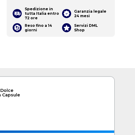
Spedizione in
Garanzia legale
tutta Italia entro
24 mesi
72 ore
Reso fino a 14
Servizi DML
giorni
Shop
 Dolce
a Capsule