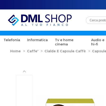
Telefonia
Informatica
Tv e home
Audio e
cinema
hi-fi
Home
>
Caffe'
>
Cialde E Capsule Caffè
>
Capsule