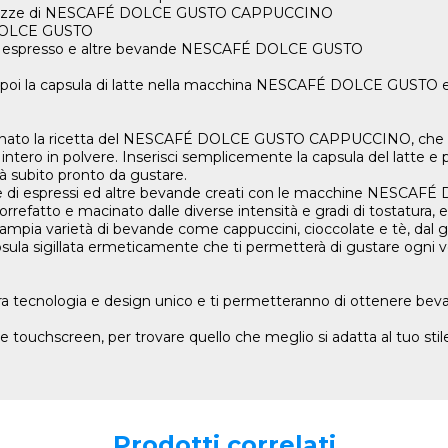
e 8 tazze di NESCAFÉ DOLCE GUSTO CAPPUCCINO
 DOLCE GUSTO
ffè espresso e altre bevande NESCAFÉ DOLCE GUSTO
 e poi la capsula di latte nella macchina NESCAFÉ DOLCE GUSTO
ezionato la ricetta del NESCAFÉ DOLCE GUSTO CAPPUCCINO, che 
ntero in polvere. Inserisci semplicemente la capsula del latte e 
 subito pronto da gustare.
zione di espressi ed altre bevande creati con le macchine NESCA
rrefatto e macinato dalle diverse intensità e gradi di tostatura, es
a ampia varietà di bevande come cappuccini, cioccolate e tè, dal 
psula sigillata ermeticamente che ti permetterà di gustare ogni v
ra tecnologia e design unico e ti permetteranno di ottenere beva
 e touchscreen, per trovare quello che meglio si adatta al tuo stil
Prodotti correlati