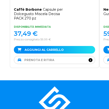
Caffè Borbone
Capsule per
Ne
Dolcegusto Miscela Decisa
Gus
PACK 270 pz
DISPONIBILITÀ IMMEDIATA
DIS
37,49
€
5
Prezzo consigliato 59,99 €
Pre
AGGIUNGI AL CARRELLO
PRENOTA E RITIRA