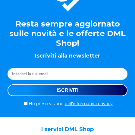
Resta sempre aggiornato
sulle novità e le offerte DML
Shop!
Iscriviti alla newsletter
Ho preso visione
dell'informativa privacy
I servizi DML Shop