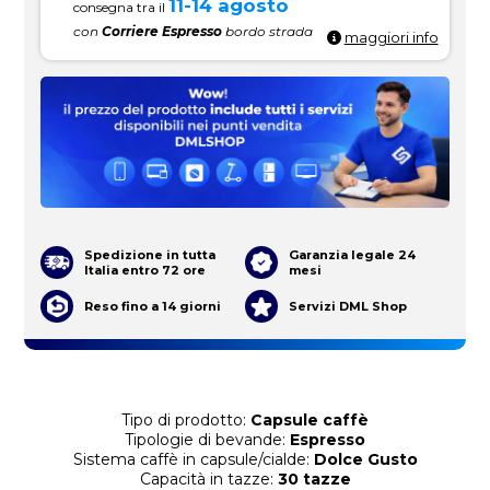
11-14 agosto
consegna tra il
con
Corriere Espresso
bordo strada
maggiori info
Spedizione in tutta
Garanzia legale 24
Italia entro 72 ore
mesi
Reso fino a 14 giorni
Servizi DML Shop
Tipo di prodotto:
Capsule caffè
Tipologie di bevande:
Espresso
Sistema caffè in capsule/cialde:
Dolce Gusto
Capacità in tazze:
30 tazze