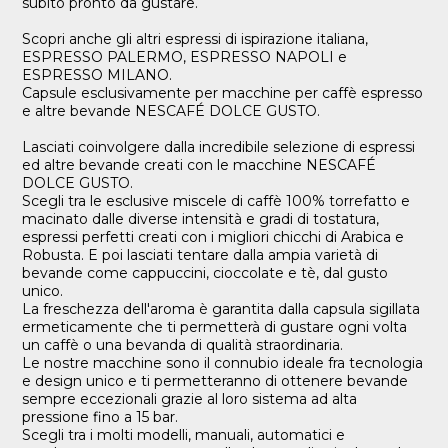
subito pronto da gustare.
Scopri anche gli altri espressi di ispirazione italiana,
ESPRESSO PALERMO, ESPRESSO NAPOLI e
ESPRESSO MILANO.
Capsule esclusivamente per macchine per caffè espresso
e altre bevande NESCAFÉ DOLCE GUSTO.
Lasciati coinvolgere dalla incredibile selezione di espressi
ed altre bevande creati con le macchine NESCAFÉ
DOLCE GUSTO.
Scegli tra le esclusive miscele di caffè 100% torrefatto e
macinato dalle diverse intensità e gradi di tostatura,
espressi perfetti creati con i migliori chicchi di Arabica e
Robusta. E poi lasciati tentare dalla ampia varietà di
bevande come cappuccini, cioccolate e tè, dal gusto
unico.
La freschezza dell'aroma è garantita dalla capsula sigillata
ermeticamente che ti permetterà di gustare ogni volta
un caffè o una bevanda di qualità straordinaria.
Le nostre macchine sono il connubio ideale fra tecnologia
e design unico e ti permetteranno di ottenere bevande
sempre eccezionali grazie al loro sistema ad alta
pressione fino a 15 bar.
Scegli tra i molti modelli, manuali, automatici e